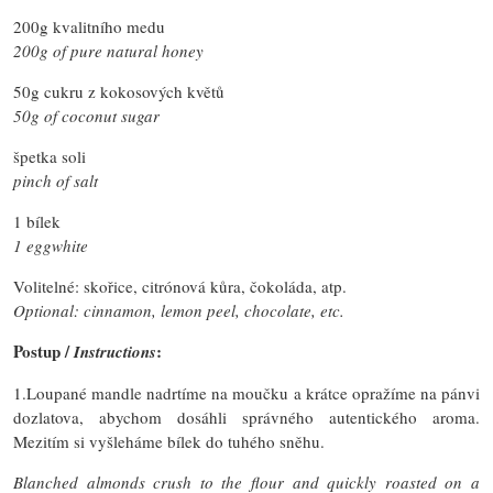
200g kvalitního medu
200g of pure natural honey
50g cukru z kokosových květů
50g of coconut sugar
špetka soli
pinch of salt
1 bílek
1 eggwhite
Volitelné: skořice, citrónová kůra, čokoláda, atp.
Optional: cinnamon, lemon peel, chocolate, etc.
Postup /
:
Instructions
1.Loupané mandle nadrtíme na moučku a krátce opražíme na pánvi
dozlatova, abychom dosáhli správného autentického aroma.
Mezitím si vyšleháme bílek do tuhého sněhu.
Blanched almonds crush to the flour and quickly roasted on a