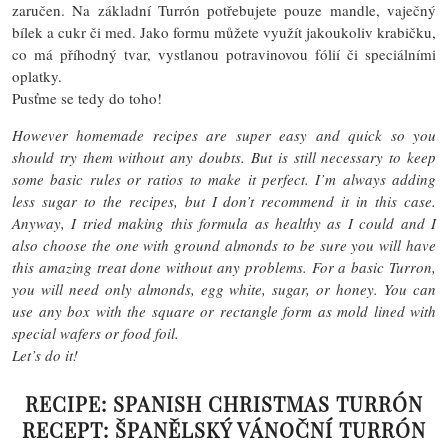
zaručen. Na základní Turrón potřebujete pouze mandle, vaječný
bílek a cukr či med. Jako formu můžete využít jakoukoliv krabičku,
co má příhodný tvar, vystlanou potravinovou fólií či speciálními
oplatky.
Pusťme se tedy do toho!
However homemade recipes are super easy and quick so you
should try them without any doubts. But is still necessary to keep
some basic rules or ratios to make it perfect. I’m always adding
less sugar to the recipes, but I don’t recommend it in this case.
Anyway, I tried making this formula as healthy as I could and I
also choose the one with ground almonds to be sure you will have
this amazing treat done without any problems. For a basic Turron,
you will need only almonds, egg white, sugar, or honey. You can
use any box with the square or rectangle form as mold lined with
special wafers or food foil.
Let’s do it!
RECIPE: SPANISH CHRISTMAS TURRÓN
RECEPT: ŠPANĚLSKÝ VÁNOČNÍ TURRÓN