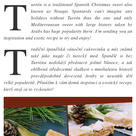
T
urrón is a traditional Spanish Christmas sweet also
known as Nougat. Spaniards can’t imagine any
holidays without Turrón thus the one and only
Mediterranean sweet with large history taken by
Arabs has huge popularity there. I’m sending you an
inspiration and exotic recipe to try and enjoy!
T
radiční španělská vánoční cukrovinka u nás známá
také jako nugát či turecký med. Španělé si bez
Turrónu nedokáží představit jediné Vánoce, a tak
oblíbená středozemní sladkost s mnohaletou historií
pravděpodobně dovezená Araby se neustále těší
velké popularitě. Přináším k vám domů inspiraci a exotický recept,
který stojí za to vyzkoušet!