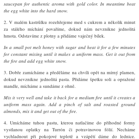
saucepan for authentic aroma with gold color. In meantime beat
the egg white into the hard snow.
2. V malém kastrůlku rozehřejeme med s cukrem a několik minut
za stálého míchání povaříme, dokud nám nevznikne jednolitá
hmota. Odstavíme z plotny a přidáme vaječný bílek.
In a small pot melt honey with sugar and heat it for a few minutes
for constant mixing until it makes a uniform mass. Get it out from
the fire and add egg white snow.
3. Dobře zamícháme a předěláme na chvíli opět na mírný plamen,
dokud nevznikne jednolitá pasta. Přidáme špetku soli a opražené
mandle, mícháme a sundáme z ohně.
Mix it very well and take it back for a medium fire until it creates a
uniform mass again. Add a pinch of salt and roasted ground
almonds, mix it and get out of the fire.
4. Umícháme tuhou pastu, kterou natlačíme do příhodné formy
vystlanou oplatky na Turrón či potravinovou fólií. Necháme
vychladnout při pokojové teplotě a vzápětí dáme do lednice.