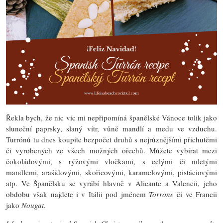
Řekla bych, že nic víc mi nepřipomíná španělské Vánoce tolik jako
sluneční paprsky, slaný vítr, vůně mandlí a medu ve vzduchu.
Turrónů tu dnes koupíte bezpočet druhů s nejrůznějšími příchutěmi
či vyrobených ze všech možných ořechů. Můžete vybírat mezi
čokoládovými, s rýžovými vločkami, s celými či mletými
mandlemi, arašídovými, skořicovými, karamelovými, pistáciovými
atp. Ve Španělsku se vyrábí hlavně v Alicante a Valencii, jeho
obdobu však najdete i v Itálii pod jménem
Torrone
či ve Francii
jako
Nougat
.