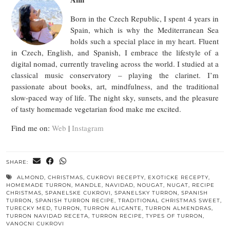
Born in the Czech Republic, I spent 4 years in
Spain, which is why the Mediterranean Sea
holds such a special place in my heart. Fluent
in Czech, English, and Spanish, I embrace the lifestyle of a
digital nomad, currently traveling across the world. I studied at a
classical music conservatory – playing the clarinet. I’m
passionate about books, art, mindfulness, and the traditional
slow-paced way of life. The night sky, sunsets, and the pleasure
of tasty homemade vegetarian food make me excited.
Find me on:
Web
|
Instagram
SHARE:
ALMOND
,
CHRISTMAS
,
CUKROVI RECEPTY
,
EXOTICKE RECEPTY
,
HOMEMADE TURRON
,
MANDLE
,
NAVIDAD
,
NOUGAT
,
NUGAT
,
RECIPE
CHRISTMAS
,
SPANELSKE CUKROVI
,
SPANELSKY TURRON
,
SPANISH
TURRON
,
SPANISH TURRON RECIPE
,
TRADITIONAL CHRISTMAS SWEET
,
TURECKY MED
,
TURRON
,
TURRON ALICANTE
,
TURRON ALMENDRAS
,
TURRON NAVIDAD RECETA
,
TURRON RECIPE
,
TYPES OF TURRON
,
VANOCNI CUKROVI